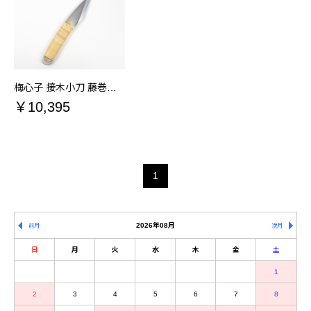
梅心子 接木小刀 藤巻木片付 24mm 曲り 越後三条製 接木刃物
￥10,395
1
2026年08月
前月
次月
日
月
火
水
木
金
土
1
2
3
4
5
6
7
8