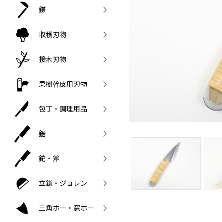
鎌
収穫刃物
接木刃物
果樹幹皮用刃物
包丁・調理用品
鋸
鉈・斧
立鎌・ジョレン
三角ホー・窓ホー