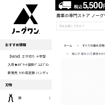
農業の専門ストア ノーグワ
おすすめ情報
ホーム
>
すべての接木刃物
>
梅心子 接木小刀 藤巻木片付
【NEW】エサ切り 十字型
入荷★4ﾎﾟｹｯﾄ袋掛ﾃﾞﾆﾑｴﾌﾟﾛﾝ
新発売 ﾗｲｵﾝ剪定鋏 ハンディ
刃物
鋏