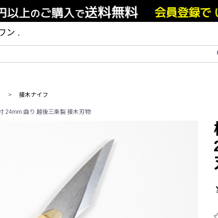
ン .
>
接木ナイフ
 24mm 曲り 越後三条製 接木刃物