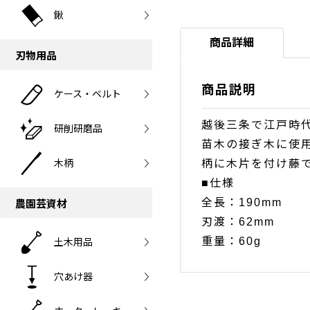
鍬
商品詳細
刃物用品
商品説明
ケース・ベルト
越後三条で江戸時
研削研磨品
苗木の接ぎ木に使
木柄
柄に木片を付け藤
■仕様
全長：190mm
農園芸資材
刃渡：62mm
重量：60g
土木用品
穴あけ器