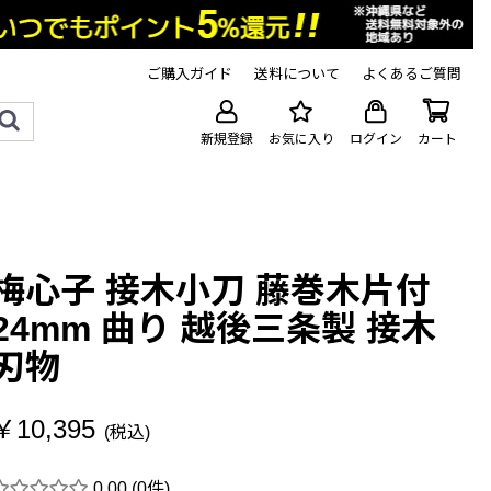
ご購入ガイド
送料について
よくあるご質問
新規登録
お気に入り
ログイン
カート
梅心子 接木小刀 藤巻木片付
24mm 曲り 越後三条製 接木
刃物
￥10,395
(税込)
0.00
(0件)