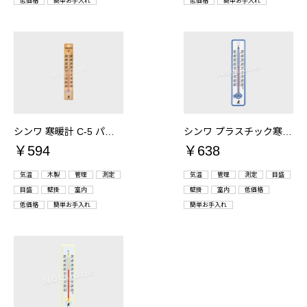
低価格
簡単お手入れ
低価格
簡単お手入れ
シンワ 寒暖計 C-5 パイン 品番：72590
シンワ プラスチック寒暖計 20cm ブルー 品番：48351
￥594
￥638
気温
木製
管理
測定
気温
管理
測定
目盛
目盛
壁掛
室内
壁掛
室内
低価格
低価格
簡単お手入れ
簡単お手入れ