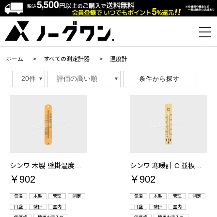
ホーム
>
すべての測定計器
>
温度計
条件から探す
シンワ 木製 壁掛温度計 M-023 品番：48481
シンワ 寒暖計 C 並板 品番：72524
￥902
￥902
気温
木製
管理
測定
気温
木製
管理
測定
目盛
壁掛
室内
目盛
壁掛
室内