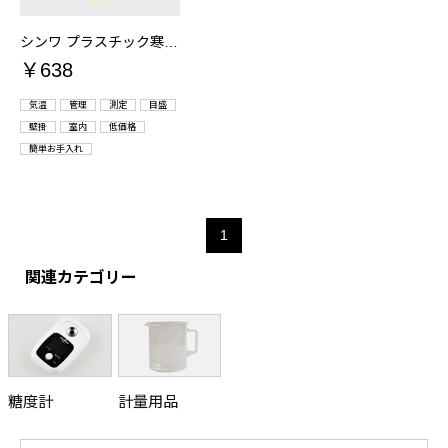
シンワ プラスチック寒暖計 20cm イエロー 品番：48352
￥638
気温
管理
測定
目盛
壁掛
室内
低価格
簡単お手入れ
1
関連カテゴリー
糖度計
計量用品