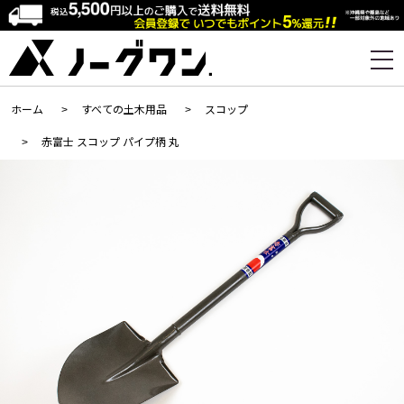
ホーム
>
すべての土木用品
>
スコップ
>
赤富士 スコップ パイプ柄 丸