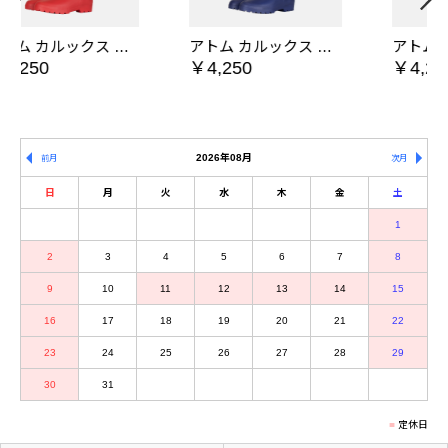
ックス 婦人 レッド
アトム カルックス 婦人 ネイビー
アトム カルックス 紳士 ネイビー
￥4,250
￥4,250
2026年08月
前月
次月
日
月
火
水
木
金
土
1
2
3
4
5
6
7
8
9
10
11
12
13
14
15
16
17
18
19
20
21
22
23
24
25
26
27
28
29
30
31
定休日