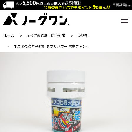
ホーム
>
すべての防獣・防虫対策
>
忌避剤
>
ネズミの強力忌避剤 ダブルパワー 電動ファン付