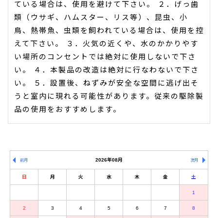
ている場合は、使用を避けて下さい。 ２．げっ歯
類（ウサギ、ハムスター、リス等）、昆虫、小
鳥、熱帯魚、虫類を飼われている場合は、使用を控
えて下さい。 ３．火気の近くや、水のかかりやす
い場所のコンセントでは絶対に使用しないで下さ
い。 ４．本製品の改造は絶対に行なわないで下さ
い。 ５．設置後、ねずみが安全な空間に逃げ出そ
うと室内に現れる可能性があります。従来の駆除製
品の使用をおすすめします。
2026年08月
前月
次月
日
月
火
水
木
金
土
1
2
3
4
5
6
7
8