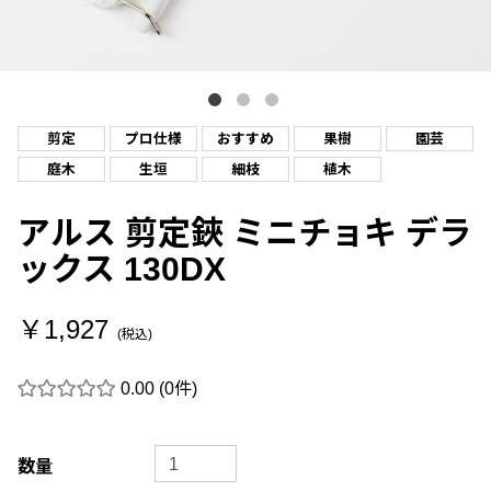
剪定
プロ仕様
おすすめ
果樹
園芸
庭木
生垣
細枝
植木
アルス 剪定鋏 ミニチョキ デラ
ックス 130DX
￥1,927
(税込)
0.00
(0件)
数量