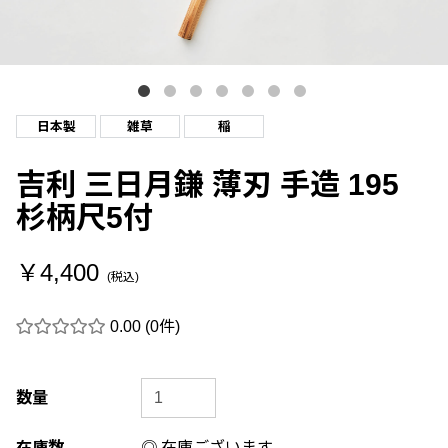
日本製
雑草
稲
吉利 三日月鎌 薄刃 手造 195
杉柄尺5付
￥4,400
(税込)
0.00
(0件)
数量
在庫数
◎ 在庫ございます