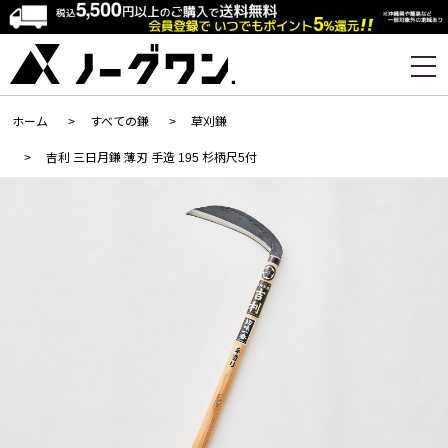
ホーム
>
すべての鎌
>
草刈鎌
>
吉利 三日月鎌 薄刃 手造 195 杉柄尺5付