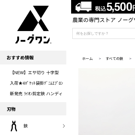
農業の専門ストア ノーグワ
おすすめ情報
ホーム
>
すべての鋏
【NEW】エサ切り 十字型
入荷★4ﾎﾟｹｯﾄ袋掛ﾃﾞﾆﾑｴﾌﾟﾛﾝ
新発売 ﾗｲｵﾝ剪定鋏 ハンディ
刃物
鋏