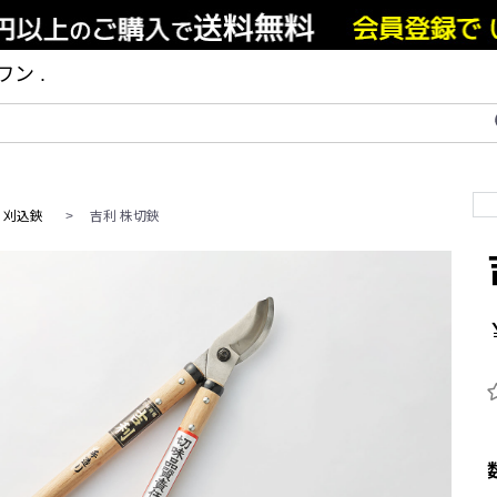
ン .
>
刈込鋏
>
吉利 株切鋏