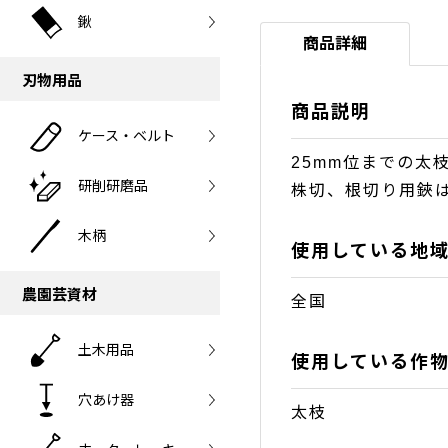
鍬
商品詳細
刃物用品
商品説明
ケース・ベルト
25mm位までの太
研削研磨品
株切、根切り用鋏
木柄
使用している地
農園芸資材
全国
土木用品
使用している作
穴あけ器
太枝