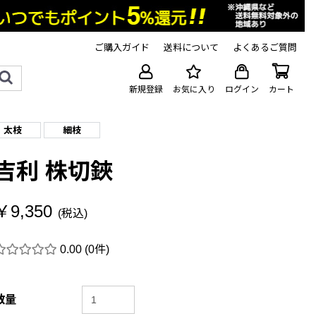
ご購入ガイド
送料について
よくあるご質問
新規登録
お気に入り
ログイン
カート
太枝
細枝
吉利 株切鋏
￥9,350
(税込)
0.00
(0件)
数量