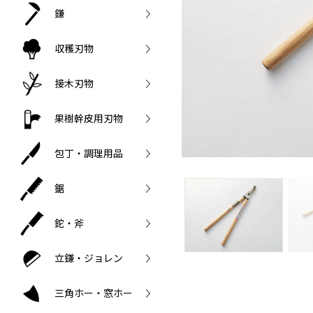
鎌
収穫刃物
接木刃物
果樹幹皮用刃物
包丁・調理用品
鋸
鉈・斧
立鎌・ジョレン
三角ホー・窓ホー