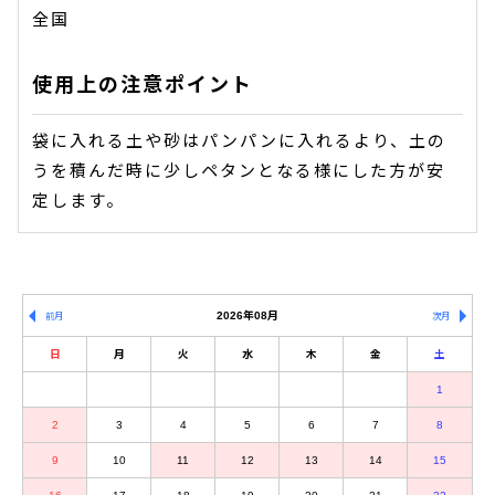
全国
使用上の注意ポイント
袋に入れる土や砂はパンパンに入れるより、土の
うを積んだ時に少しペタンとなる様にした方が安
定します。
2026年08月
前月
次月
日
月
火
水
木
金
土
1
2
3
4
5
6
7
8
9
10
11
12
13
14
15