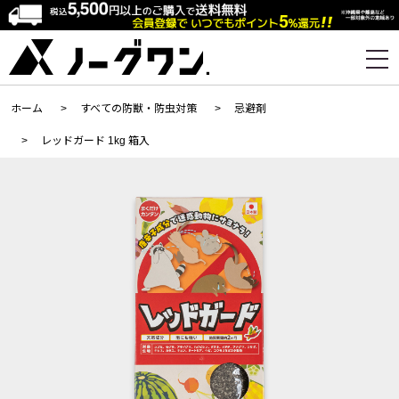
ホーム
>
すべての防獣・防虫対策
>
忌避剤
>
レッドガード 1kg 箱入