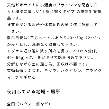
天然ゼオライトに高濃度カプサイシンを配合した
人と環境に優しい"土壌に撒くタイプ"の獣害対策商
品です。
被害を受ける場所や迷惑動物の通り道に散布して
下さい。
散布目安は1平方メートルあたり40〜50g（2〜3つ
かみ）とし、満遍なく散布して下さい。
モグラは通り道に数ヶ所穴を掘り、2つかみ分(約
40〜50g)入れ土をかぶせて踏み固めて下さい。
分解しながら土に還る為、回収は不要です。
有効動物：ネズミ、モグラ、ハクビシン、アライグ
マ、ウサギなど
使用している地域・場所
全国（ハウス、畑など）