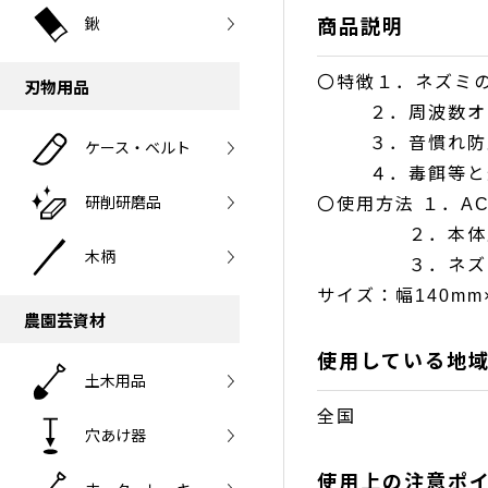
鍬
商品説明
〇特徴１．ネズミ
刃物用品
２．周波数オート
３．音慣れ防止の
ケース・ベルト
４．毒餌等と違
研削研磨品
〇使用方法 １．A
２．本体正面の
木柄
３．ネズミが超
サイズ：幅140mm
農園芸資材
使用している地
土木用品
全国
穴あけ器
使用上の注意ポ