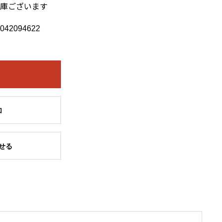
在庫ございます
042094622
加
せる