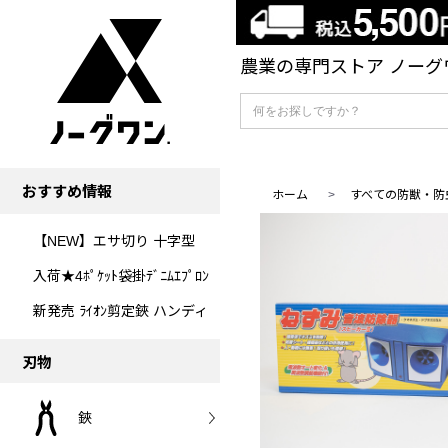
農業の専門ストア ノーグワ
おすすめ情報
ホーム
>
すべての防獣・防
【NEW】エサ切り 十字型
入荷★4ﾎﾟｹｯﾄ袋掛ﾃﾞﾆﾑｴﾌﾟﾛﾝ
新発売 ﾗｲｵﾝ剪定鋏 ハンディ
刃物
鋏