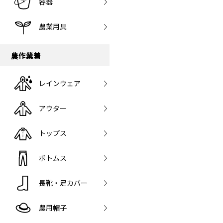
容器
農業用具
農作業着
レインウェア
アウター
トップス
ボトムス
長靴・足カバー
農用帽子