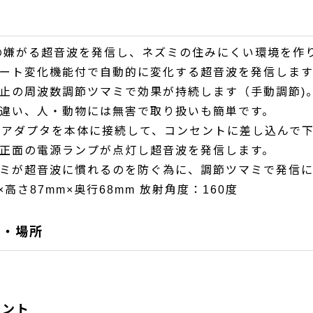
の嫌がる超音波を発信し、ネズミの住みにくい環境を作
変化機能付で自動的に変化する超音波を発信します
周波数調節ツマミで効果が持続します（手動調節)
い、人・動物には無害で取り扱いも簡単です。
Cアダプタを本体に接続して、コンセントに差し込んで
電源ランプが点灯し超音波を発信します。
音波に慣れるのを防ぐ為に、調節ツマミで発信に変
×高さ87mm×奥行68mm 放射角度：160度
域・場所
イント