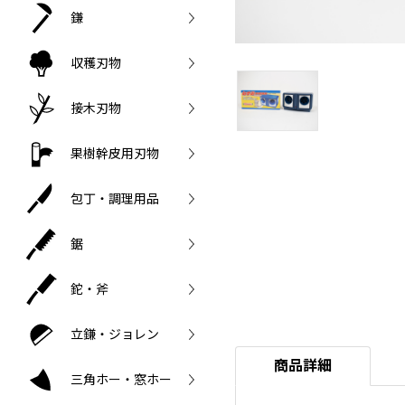
鎌
収穫刃物
接木刃物
果樹幹皮用刃物
包丁・調理用品
鋸
鉈・斧
立鎌・ジョレン
商品詳細
三角ホー・窓ホー