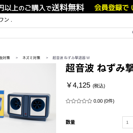
ン .
虫対策
>
ネズミ対策
>
超音波 ねずみ撃退器 W
超音波 ねずみ撃
￥4,125
(税込)
0.00
(0件)
数量