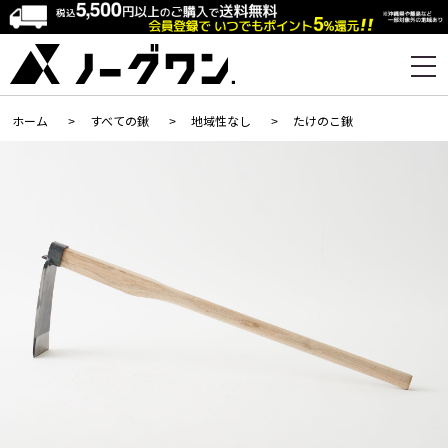
ホーム
>
すべての鍬
>
地域性なし
>
たけのこ鍬