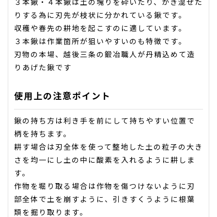
３本鍬・４本鍬は土の塊りを砕いたり、かき混ぜた
りする為に刃先が枝状に分かれている鍬です。
収穫や春先の耕地を起こすのに適しています。
３本鍬は作業箇所が狙いやすいのも特徴です。
刃物の本場、越後三条の鍛冶職人が丹精込めて造
りあげた鍬です
使用上の注意ポイント
鍬の持ち方は利き手を前にして持ちやすい位置で
柄を持ちます。
耕す場合は刃全体を使って整地した土の粒子の大き
さを均一にし土の中に酸素を入れるように耕しま
す。
作物を堀り取る場合は作物を傷つけないように刃
部全体で土を崩すように、引きすくうように根葉
類を掘り取ります。