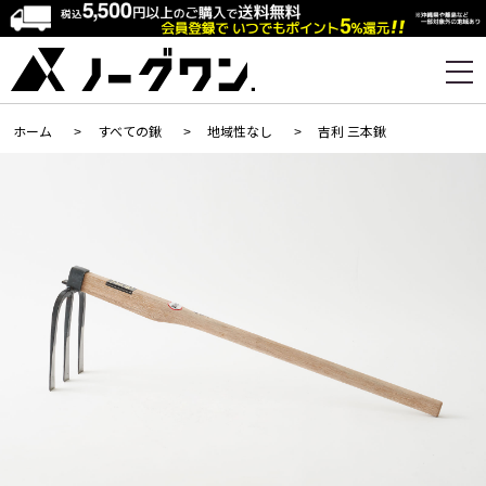
ホーム
>
すべての鍬
>
地域性なし
>
吉利 三本鍬