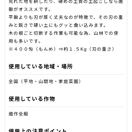
荒れた地を耕したり、硬めの土質の土起こしなら唐
鍬がオススメです。
平鍬よりも刃が厚く丈夫なのが特徴で、その刃の重
みと鋭さで硬い土にもグッと食い込みます。
木の根ごと切断する作業も可能な為、山林での使
用も多いです。
※４００匁（もんめ）⇒約１.５Kg（刃の重さ）
使用している地域・場所
全国（平地・山間地・家庭菜園）
使用している作物
畑作全般
使用上の注意ポイント