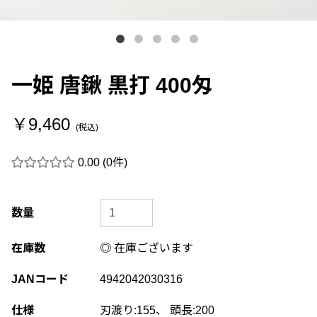
一姫 唐鍬 黒打 400匁
￥9,460
(税込)
0.00
(0件)
数量
在庫数
◎ 在庫ございます
JANコード
4942042030316
仕様
刃渡り:155、 頭長:200