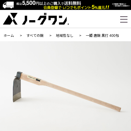
ホーム
>
すべての鍬
>
地域性なし
>
一姫 唐鍬 黒打 400匁