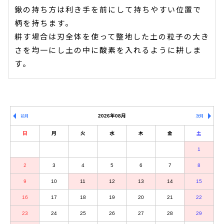
鍬の持ち方は利き手を前にして持ちやすい位置で
柄を持ちます。
耕す場合は刃全体を使って整地した土の粒子の大き
さを均一にし土の中に酸素を入れるように耕しま
す。
2026年08月
前月
次月
日
月
火
水
木
金
土
1
2
3
4
5
6
7
8
9
10
11
12
13
14
15
16
17
18
19
20
21
22
23
24
25
26
27
28
29