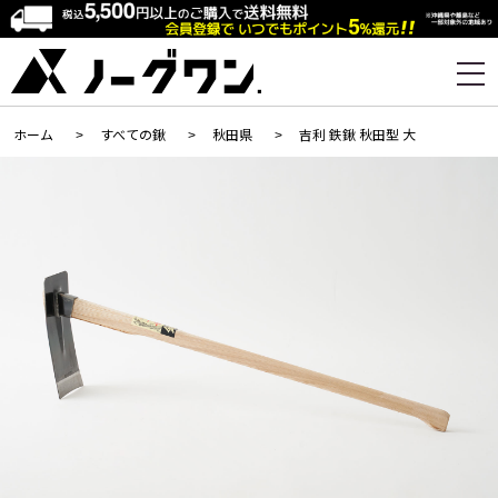
ホーム
>
すべての鍬
>
秋田県
>
吉利 鉄鍬 秋田型 大