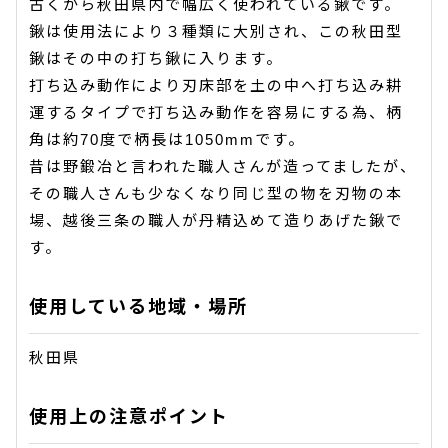
古くから秋田県内で幅広く使われている鍬です。
鍬は使用法により３種類に大別され、この秋田型
鍬はその中の打ち鍬に入ります。
打ち込み動作により刃床部を土の中へ打ち込み耕
運するタイプで打ち込み動作を容易にする為、柄
角は約70度で柄長は1050mmです。
昔は野鍛冶と言われた職人さんが造ってましたが、
その職人さんも少なくなり同じ型の物を刃物の本
場、越後三条の職人が丹精込めて造りあげた鍬で
す。
使用している地域・場所
秋田県
使用上の注意ポイント