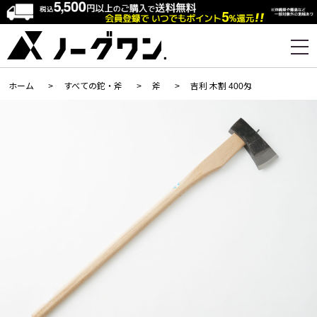
ホーム
>
すべての鉈・斧
>
斧
>
吉利 木割 400匁