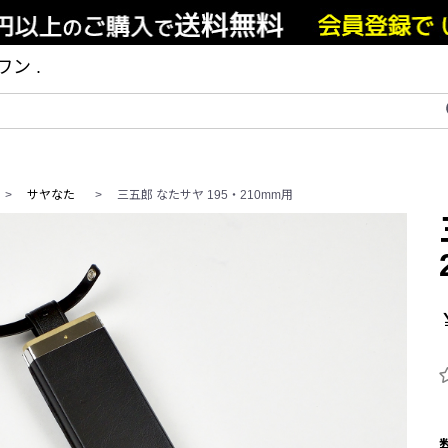
ン .
>
サヤなた
>
三五郎 なたサヤ 195・210mm用