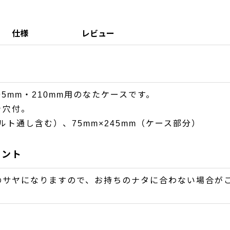
仕様
レビュー
95mm・210mm用のなたケースです。
き穴付。
ルト通し含む）、75mm×245mm（ケース部分）
イント
のサヤになりますので、お持ちのナタに合わない場合が