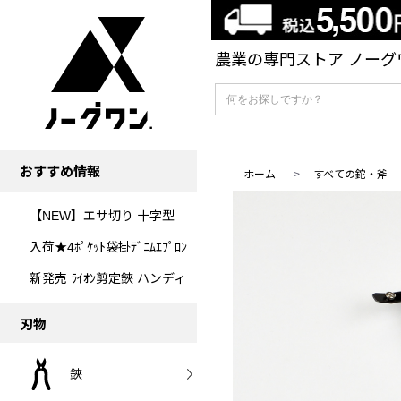
農業の専門ストア ノーグワ
おすすめ情報
ホーム
>
すべての鉈・斧
【NEW】エサ切り 十字型
入荷★4ﾎﾟｹｯﾄ袋掛ﾃﾞﾆﾑｴﾌﾟﾛﾝ
新発売 ﾗｲｵﾝ剪定鋏 ハンディ
刃物
鋏