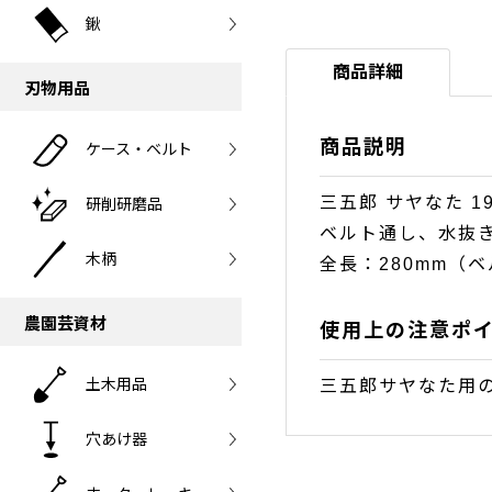
鍬
商品詳細
刃物用品
商品説明
ケース・ベルト
三五郎 サヤなた 1
研削研磨品
ベルト通し、水抜
木柄
全長：280mm（ベ
農園芸資材
使用上の注意ポ
土木用品
三五郎サヤなた用
穴あけ器