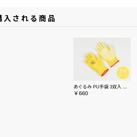
購入される商品
あぐるみ PU手袋 3双入 バナナ
￥660