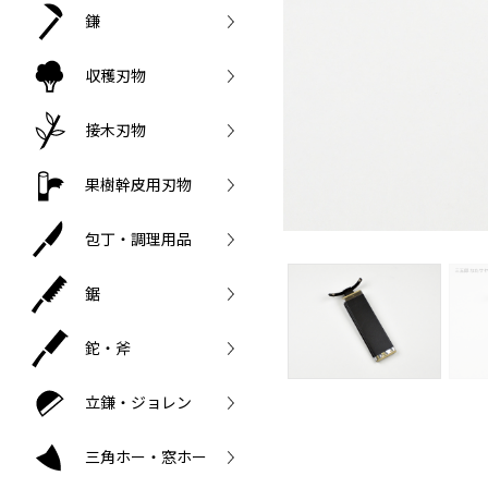
鎌
収穫刃物
接木刃物
果樹幹皮用刃物
包丁・調理用品
鋸
鉈・斧
立鎌・ジョレン
三角ホー・窓ホー