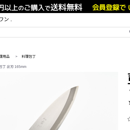
ン .
理用品
>
料理包丁
丁 出刃 165mm