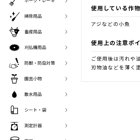
ホーク・レーキ
使用している作
掃除用品
アジなどの小魚
畜産用品
使用上の注意ポ
刈払機用品
ご使用後は汚れや
防獣・防虫対策
刃物油などを薄く
園芸小物
散水用品
シート・袋
測定計器