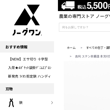
農業の専門ストア ノーグワ
おすすめ情報
ホーム
>
すべての包丁・調
>
吉利 ステン本鍛造 本刃付包
【NEW】エサ切り 十字型
入荷★4ﾎﾟｹｯﾄ袋掛ﾃﾞﾆﾑｴﾌﾟﾛﾝ
新発売 ﾗｲｵﾝ剪定鋏 ハンディ
刃物
鋏