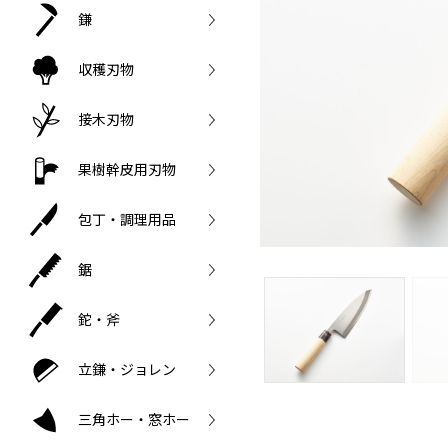
鎌
収穫刃物
接木刃物
果樹幹皮用刃物
包丁・調理用品
鋸
鉈・斧
立鎌・ジョレン
三角ホー・窓ホー