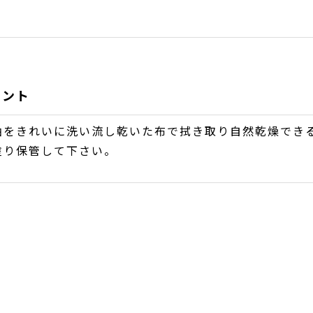
物
イント
油をきれいに洗い流し乾いた布で拭き取り自然乾燥できる
塗り保管して下さい。