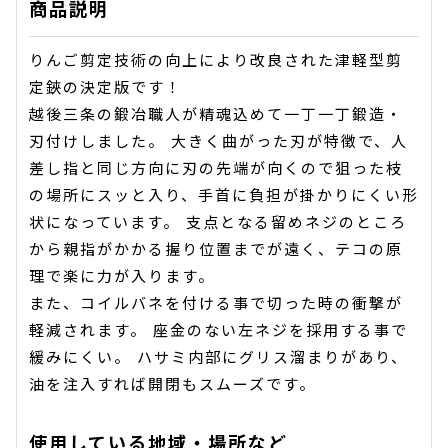
商品説明
りんご剪定技術の向上により改良された津軽型剪
定鋏の決定版です！
越後三条の鍛冶職人が精魂込めて一丁一丁鍛造・
刃付けしました。 大きく曲がった刃が特徴で、人
差し指と同じ方向に刃の先端が向くので狙った枝
の場所にスッと入り、手首に負担が掛かりにくい形
状になっています。 支点となる留めネジのところ
から親指がかかる握り位置までが遠く、テコの原
理で楽に力が入ります。
また、コイルバネを付ける事で切った時の衝撃が
軽減されます。 座金のない左ネジを採用する事で
緩みにくい。 ハサミ内部にグリス溜まりがあり、
油を注入すれば開閉もスムーズです。
使用している地域・場所など