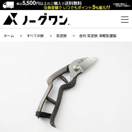
ホーム
>
すべての鋏
>
剪定鋏
>
吉利 剪定鋏 津軽型謹製