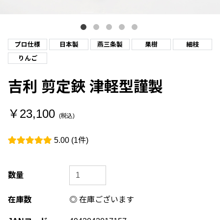
プロ仕様
日本製
燕三条製
果樹
細枝
りんご
吉利 剪定鋏 津軽型謹製
￥23,100
(税込)
5.00
(1件)
数量
在庫数
◎ 在庫ございます