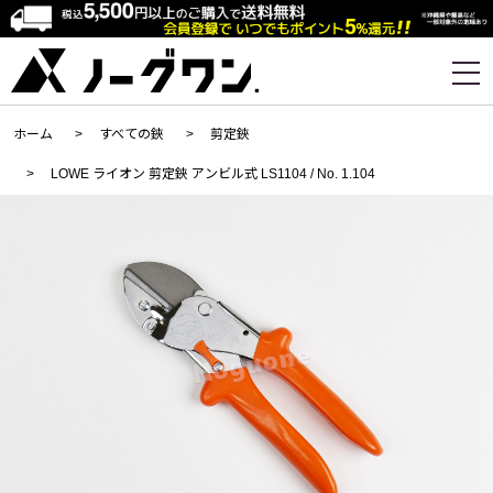
ホーム
>
すべての鋏
>
剪定鋏
>
LOWE ライオン 剪定鋏 アンビル式 LS1104 / No. 1.104