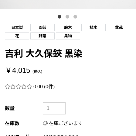
日本製
園芸
庭木
植木
盆栽
花
野菜
果物
吉利 大久保鋏 黒染
￥4,015
(税込)
0.00
(0件)
数量
在庫数
◎ 在庫ございます