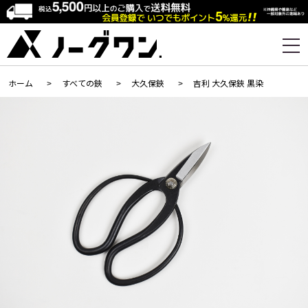
ホーム
>
すべての鋏
>
大久保鋏
>
吉利 大久保鋏 黒染