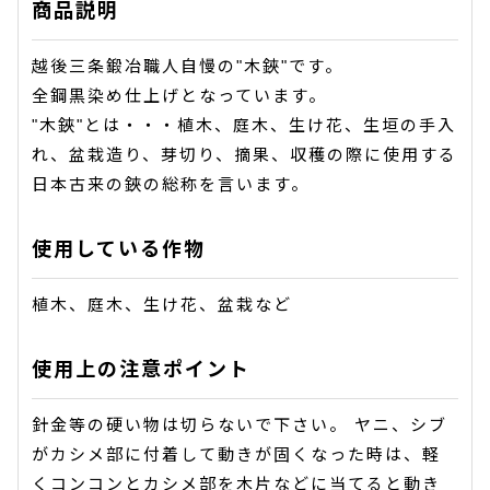
商品説明
越後三条鍛冶職人自慢の"木鋏"です。
全鋼黒染め仕上げとなっています。
"木鋏"とは・・・植木、庭木、生け花、生垣の手入
れ、盆栽造り、芽切り、摘果、収穫の際に使用する
日本古来の鋏の総称を言います。
使用している作物
植木、庭木、生け花、盆栽など
使用上の注意ポイント
針金等の硬い物は切らないで下さい。 ヤニ、シブ
がカシメ部に付着して動きが固くなった時は、軽
くコンコンとカシメ部を木片などに当てると動き