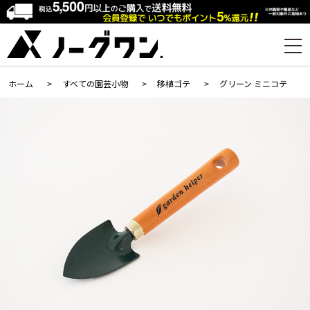
ホーム
>
すべての園芸小物
>
移植ゴテ
>
グリーン ミニコテ