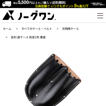
ホーム
>
すべてのケース・ベルト
>
刃物用ケース
>
吉利 皮ケース 剪定2列 黒皮