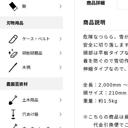
商品詳細
鍬
商品説明
刃物用品
危険なつらら、雪
ケース・ベルト
安全に切り落しま
頭部は平板タイプ
研削研磨品
着を防ぐので雪切
木柄
伸縮タイプなので
農園芸資材
全長：2,000mm ～
頭サイズ：210mm 
土木用品
重量：約1.5kg
穴あけ器
※こちらの商品は
代金引換便でご注