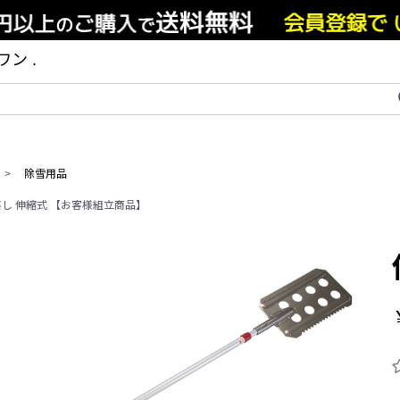
ン .
>
除雪用品
し 伸縮式 【お客様組立商品】