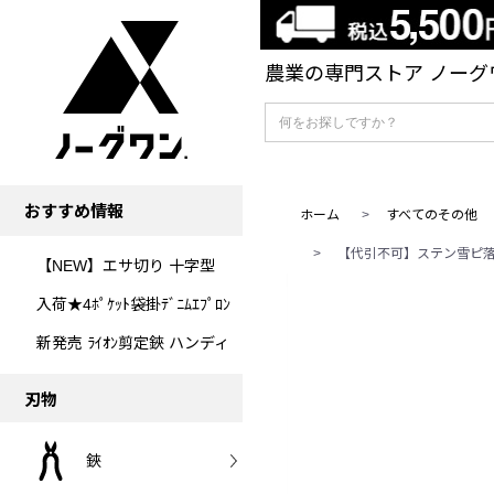
農業の専門ストア ノーグワ
おすすめ情報
ホーム
>
すべてのその他
>
【代引不可】ステン雪ピ落
【NEW】エサ切り 十字型
入荷★4ﾎﾟｹｯﾄ袋掛ﾃﾞﾆﾑｴﾌﾟﾛﾝ
新発売 ﾗｲｵﾝ剪定鋏 ハンディ
刃物
鋏