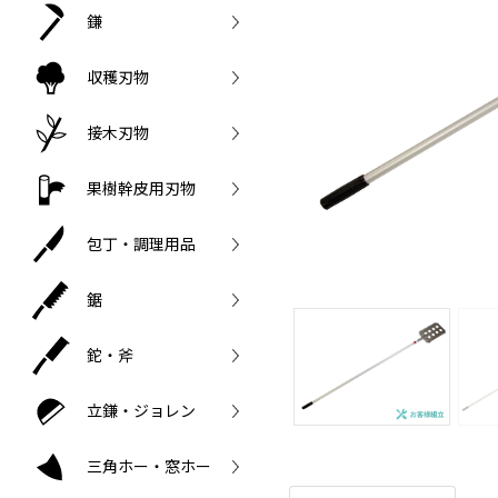
鎌
収穫刃物
接木刃物
果樹幹皮用刃物
包丁・調理用品
鋸
鉈・斧
立鎌・ジョレン
三角ホー・窓ホー