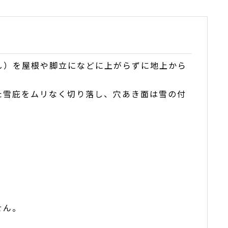
し）を屋根や脚立になどに上がらずに地上から
た雪庇をムリなく切り落し、穴あき面は雪の付
せん。