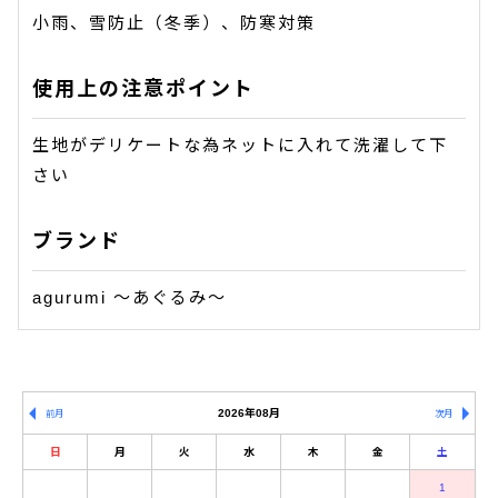
小雨、雪防止（冬季）、防寒対策
使用上の注意ポイント
生地がデリケートな為ネットに入れて洗濯して下
さい
ブランド
agurumi 〜あぐるみ〜
2026年08月
前月
次月
日
月
火
水
木
金
土
1