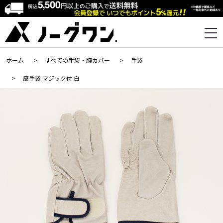
ホーム
>
すべての手袋・腕カバー
>
手袋
>
皮手袋 マジック付 白